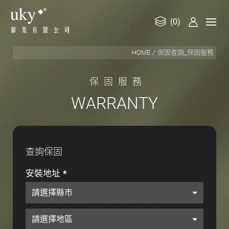
(0)
御
HOME
保固查詢_保固服務
集
有
保
固
服
務
限
公
W
A
R
R
A
N
T
Y
司
查詢保固
安裝地址
*