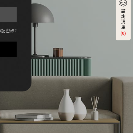
諮
詢
清
單
忘記密碼?
(0)