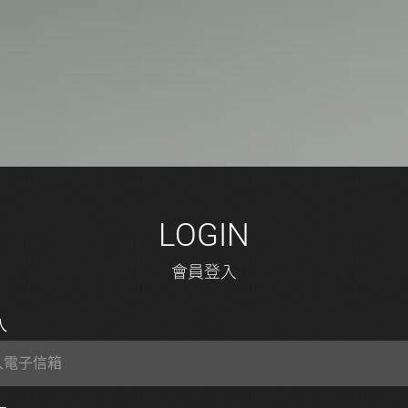
L
O
G
I
N
會
員
登
入
入