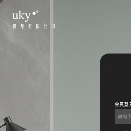
御
集
有
限
公
司
會員登