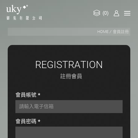
(0)
御
HOME
會員註冊
集
有
限
公
R
E
G
I
S
T
R
A
T
I
O
N
司
註
冊
會
員
會員帳號
*
會員密碼
*