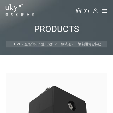
(0)
御
P
R
O
D
U
C
T
S
集
有
限
HOME
產品介紹
燈具配件
二線軌道
二線 軌道電源插座
公
司