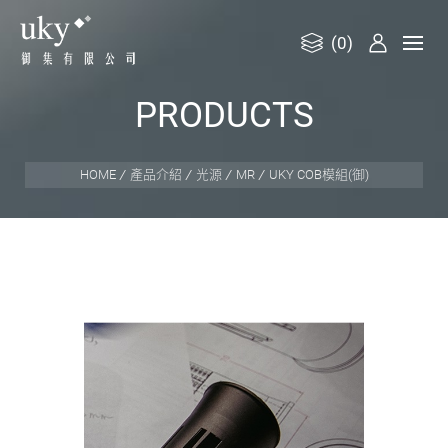
(0)
御
P
R
O
D
U
C
T
S
集
有
限
HOME
產品介紹
光源
MR
UKY COB模組(御)
公
司