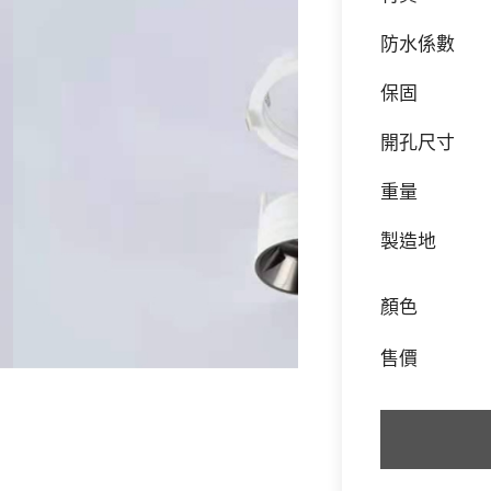
防水係數
保固
開孔尺寸
重量
製造地
顏色
售價