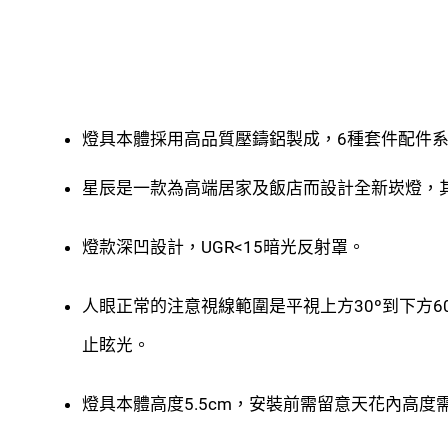
燈具本體採用高品質壓鑄鋁製成，6種套件配件
星辰是一款為高端居家及飯店而設計全新崁燈，
燈款深凹設計，UGR<15暗光反射罩。
人眼正常的注意視線範圍是平視上方30º到下方
止眩光。
燈具本體高度5.5cm，安裝前需留意天花內高度