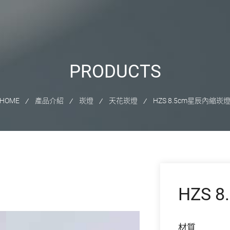
P
R
O
D
U
C
T
S
HOME
產品介紹
崁燈
天花崁燈
HZS 8.5cm星辰內縮崁
HZS 
材質