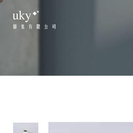
御
集
有
限
公
司