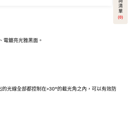
詢
清
單
(0)
、電鍍亮光雅黑面。
出的光線全部都控制在>30º的截光角之內，可以有效防