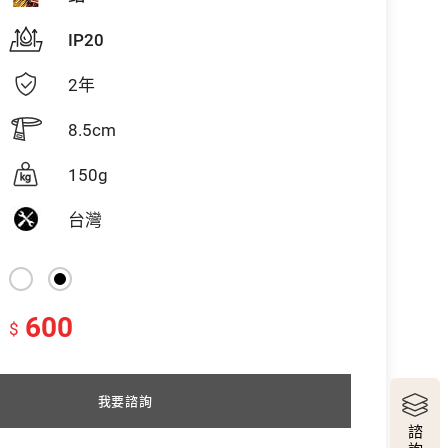
IP20
2年
8.5cm
150g
台灣
600
$
我要諮詢
諮