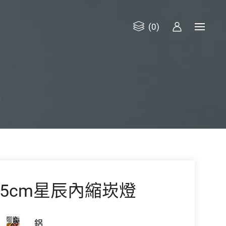
(0)
燈
8.5cm星辰內縮崁燈
鋁