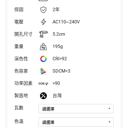
保固
2年
電壓
AC110~240V
開孔尺寸
5.2cm
重量
195g
演色性
CRI>92
色容差
SDCM<3
功率因素
>90
製造地
台灣
瓦數
色溫