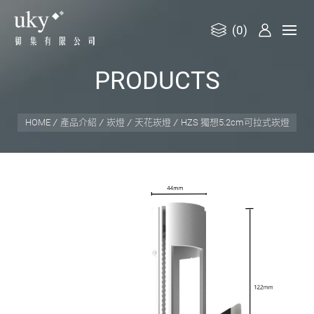
(0)
御
P
R
O
D
U
C
T
S
集
有
限
HOME
產品介紹
崁燈
天花崁燈
HZS 獨想5.2cm可拉式崁燈
公
司