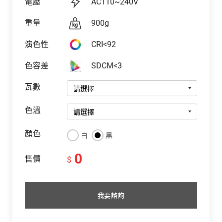
電壓
AC110~240V
重量
900g
演色性
CRI<92
色容差
SDCM<3
瓦數
色溫
顏色
白
黑
0
售價
$
我要諮詢