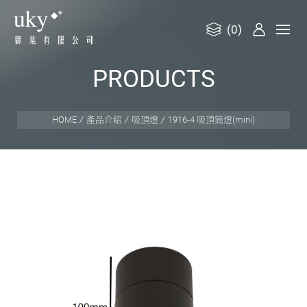
(0)
御
P
R
O
D
U
C
T
S
集
有
限
HOME
產品介紹
吸頂燈
1916-4 吸頂筒燈(mini)
公
司