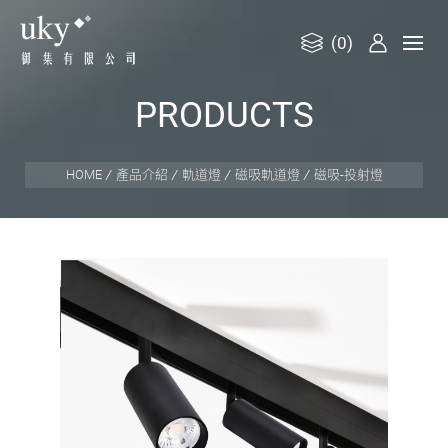
(0)
御
P
R
O
D
U
C
T
S
集
有
限
HOME
產品介紹
軌道燈
磁吸軌道燈
磁吸-投射燈
公
司