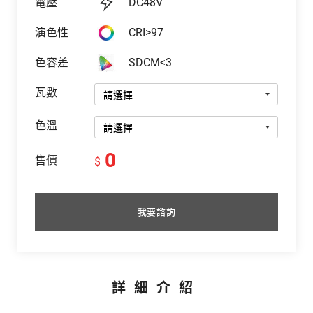
電壓
DC48V
演色性
CRI>97
色容差
SDCM<3
瓦數
色溫
0
售價
$
我要諮詢
詳細介紹