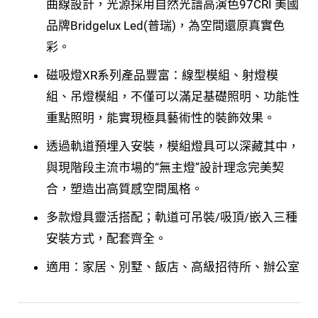
曲線設計，光源採用自然光譜高演色97CRI 美國
品牌Bridgelux Led(普瑞)，為空間還原真實色
彩。
磁吸燈XR系列產品豐富：線型模組、射燈模
組、吊燈模組，不僅可以滿足基礎照明、功能性
重點照明，能實現極具藝術性的裝飾效果。
透過軌道預埋入安裝，模組燈具可以深藏其中，
與現階段主流市場的“無主燈”設計理念完美契
合，塑造出高質感空間風格。
多款燈具靈活搭配；軌道可吊裝/吸頂/嵌入三種
安裝方式，配套齊全。
適用：家居、別墅、飯店、高級招待所、辦公室