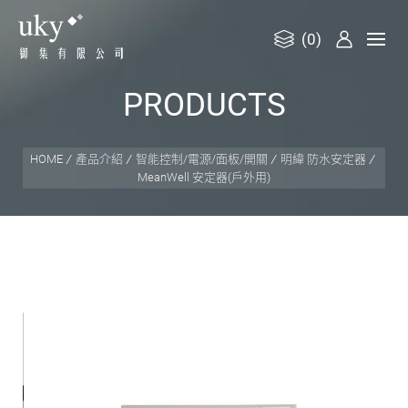
(0)
御
P
R
O
D
U
C
T
S
集
有
限
HOME
產品介紹
智能控制/電源/面板/開關
明緯 防水安定器
MeanWell 安定器(戶外用)
公
司