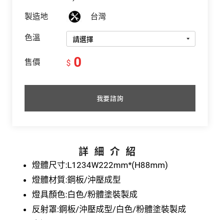
製造地
台灣
色溫
0
售價
$
我要諮詢
詳細介紹
燈體尺寸:L1234W222mm*(H88mm)
燈體材質:鋼板/沖壓成型
燈具顏色:白色/粉體塗裝製成
反射罩:鋼板/沖壓成型/白色/粉體塗裝製成