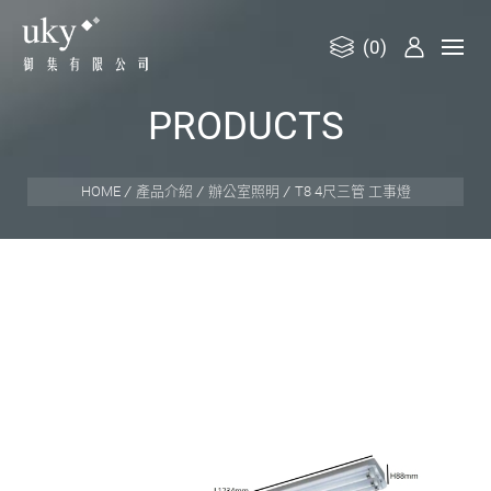
(0)
御
P
R
O
D
U
C
T
S
集
有
限
HOME
產品介紹
辦公室照明
T8 4尺三管 工事燈
公
司