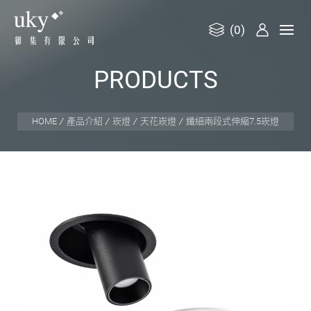
(0)
御
P
R
O
D
U
C
T
S
集
有
限
HOME
產品介紹
崁燈
天花崁燈
纖細兩段式伸縮7.5崁燈
公
司