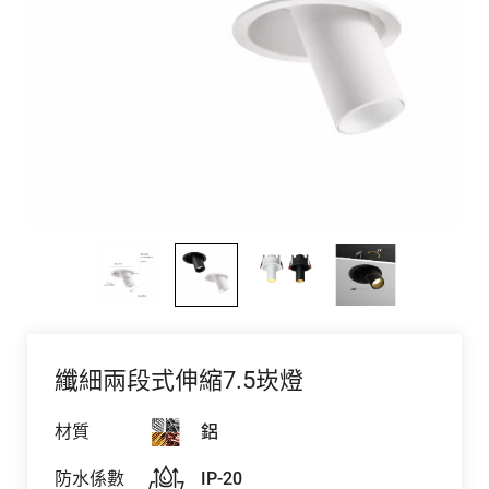
纖細兩段式伸縮7.5崁燈
材質
鋁
防水係數
IP-20