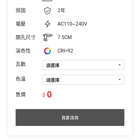
保固
2年
電壓
AC110~240V
開孔尺寸
7.5CM
演色性
CRI>92
瓦數
色溫
0
售價
$
我要諮詢