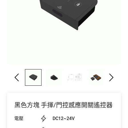
黑色方塊 ⼿揮/門控感應開關遙控器
電壓
DC12~24V