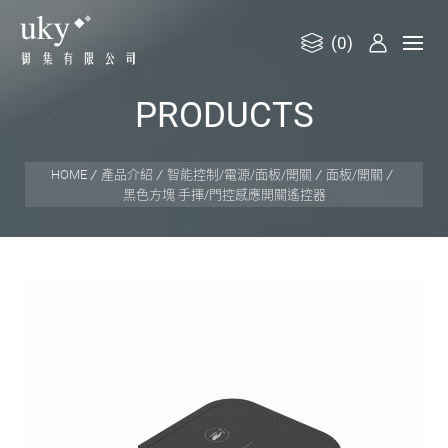
(0)
御
P
R
O
D
U
C
T
S
集
有
限
HOME
產品介紹
智能控制/電源/面板/開關
面板/開關
黑色方塊 ⼿揮/門控感應開關遙控器
公
司