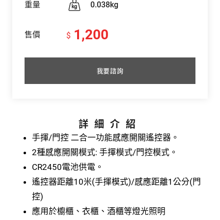
重量
0.038kg
1,200
售價
$
我要諮詢
詳細介紹
⼿揮/門控 ⼆合⼀功能感應開關遙控器。
2種感應開關模式: ⼿揮模式/門控模式。
CR2450電池供電。
遙控器距離10米(⼿揮模式)/感應距離1公分(門
控)
應⽤於櫥櫃、⾐櫃、酒櫃等燈光照明