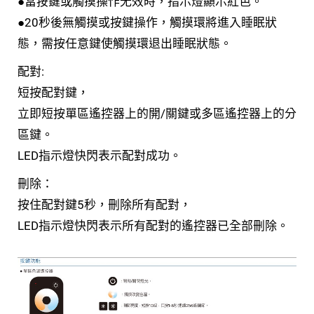
●當按鍵或觸摸操作⽆效時，指⽰燈顯⽰紅⾊。
●20秒後無觸摸或按鍵操作，觸摸環將進⼊睡眠狀
態，需按任意鍵使觸摸環退出睡眠狀態。
配對:
短按配對鍵，
⽴即短按單區遙控器上的開/關鍵或多區遙控器上的分
區鍵。
LED指⽰燈快閃表⽰配對成功。
刪除：
按住配對鍵5秒，刪除所有配對，
LED指⽰燈快閃表⽰所有配對的遙控器已全部刪除。