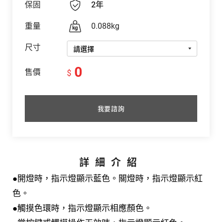
保固
2年
重量
0.088kg
尺寸
0
售價
$
我要諮詢
詳細介紹
●開燈時，指⽰燈顯⽰藍⾊。關燈時，指⽰燈顯⽰紅
⾊。
●觸摸⾊環時，指⽰燈顯⽰相應顏⾊。