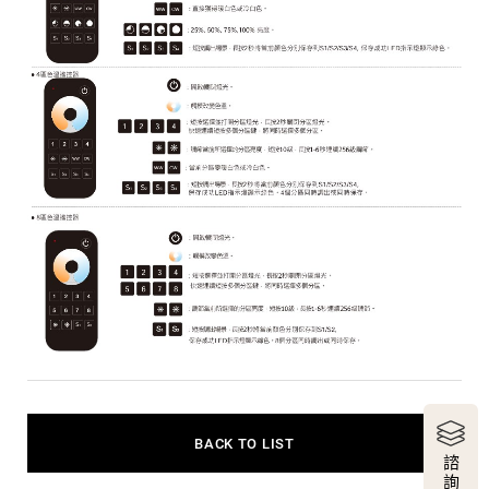
BACK TO LIST
諮
詢