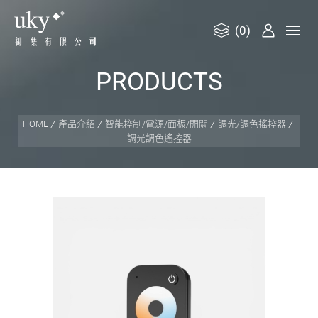
(0)
御
P
R
O
D
U
C
T
S
集
有
限
HOME
產品介紹
智能控制/電源/面板/開關
調光/調色搖控器
調光調色遙控器
公
司