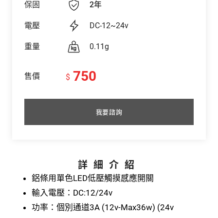
保固
2年
電壓
DC-12~24v
重量
0.11g
750
售價
$
我要諮詢
詳細介紹
鋁條⽤單⾊LED低壓觸摸感應開關
輸入電壓：DC:12/24v
功率：個別通道3A (12v-Max36w) (24v