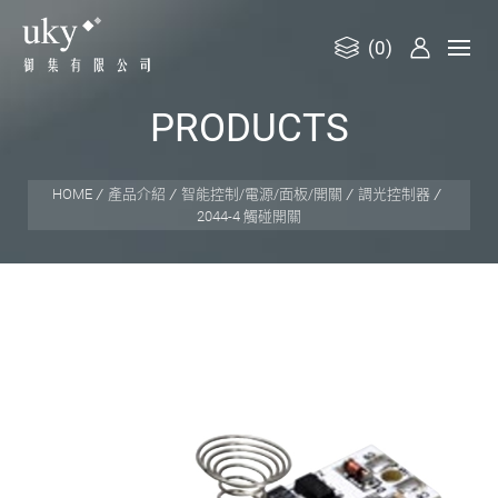
(0)
御
P
R
O
D
U
C
T
S
集
有
限
HOME
產品介紹
智能控制/電源/面板/開關
調光控制器
2044-4 觸碰開關
公
司