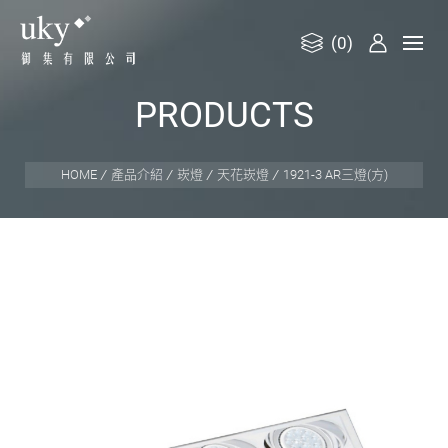
(0)
御
P
R
O
D
U
C
T
S
集
有
限
HOME
產品介紹
崁燈
天花崁燈
1921-3 AR三燈(方)
公
司