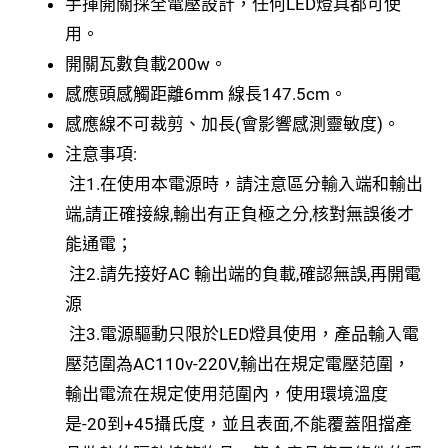
手揮開關採全電壓設計，任何LED燈具都可使
用。
開關瓦數負載200w。
感應頭感觸距離6mm 線長147.5cm。
感應線不可裁剪、加長(會影響感測靈敏度)。
注意事項:
注1.在使用本電源時，請注意區分輸入端和輸出
端,請正確接線,輸出有正負極之分,核對無誤後才
能通電；
注2.請先接好AC 輸出端的負載,確認無誤,再開電
源
注3.電源驅動只限於LED燈具使用，產品輸入電
壓范圍為AC110v-220V,輸出在規定電壓范圍，
輸出電流在規定使用范圍內，使用環境溫度
是-20到+45攝氏度，並且表面,不能覆蓋阻擋產