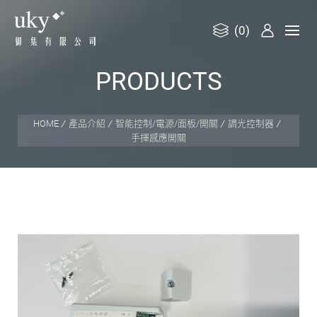
(0)
御
P
R
O
D
U
C
T
S
集
有
限
HOME
產品介紹
智能控制/電源/面板/開關
調光控制器
手揮感應開關
公
司