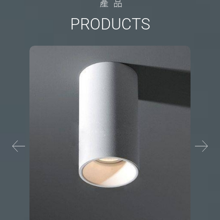
產
品
P
R
O
D
U
C
T
S