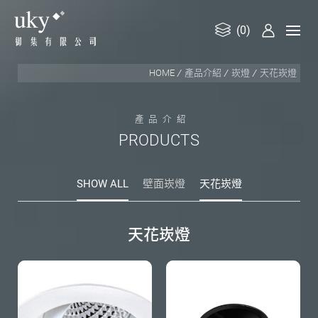
(0)
御
HOME
產品介紹
崁燈
天花崁燈
集
有
限
產
品
介
紹
公
P
R
O
D
U
C
T
S
司
SHOW ALL
壁面崁燈
天花崁燈
天
花
崁
燈