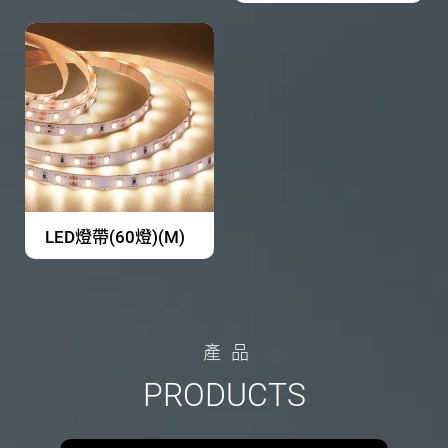
LED燈帶(60燈)(M)
產
品
P
R
O
D
U
C
T
S