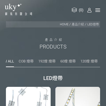
(0)
御
HOME
產品介紹
LED燈帶
集
有
限
產
品
介
紹
公
P
R
O
D
U
C
T
S
司
HOW ALL
COB 燈帶
192燈 燈帶
60燈 燈帶
120燈 燈帶
燈
L
E
D
燈
帶