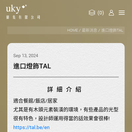
(0)
御
HOME
最新消息
進口燈飾TAL
集
有
限
Sep 13, 2024
公
進
口
燈
飾
T
A
L
司
詳細介紹
適合餐館/飯店/居家
尤其是有木頭元素裝潢的環境，有些產品的光型
很有特色，設計師運用得當的話效果會很棒!
https://tal.be/en