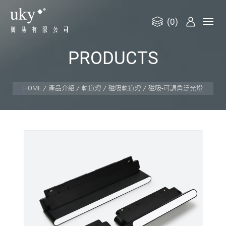
(0)
御
P
R
O
D
U
C
T
S
集
有
限
HOME
產品介紹
軌道燈
磁吸軌道燈
磁吸-可調角泛光燈
公
司