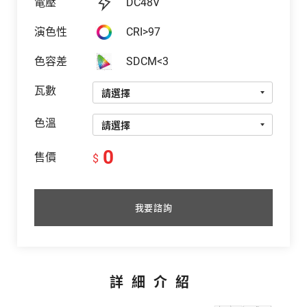
電壓
DC48V
演色性
CRI>97
色容差
SDCM<3
瓦數
色溫
0
售價
$
我要諮詢
詳細介紹