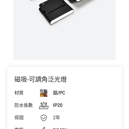
磁吸-可調角泛光燈
材質
鋁/PC
防水係數
IP20
保固
2年