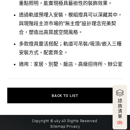
重點照明，能實現極具藝術性的裝飾效果。
透過軌道預埋入安裝，模組燈具可以深藏其中，
與現階段主流市場的“無主燈”設計理念完美契
合，塑造出高質感空間風格。
多款燈具靈活搭配；軌道可吊裝/吸頂/嵌入三種
安裝方式，配套齊全。
適用：家居、別墅、飯店、高級招待所、辦公室
BACK TO LIST
諮
詢
清
單
Copyright © uky All Rights Reserved.
(0)
Sitemap
Privacy