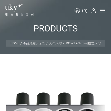
(0)
御
P
R
O
D
U
C
T
S
集
有
限
HOME
產品介紹
崁燈
天花崁燈
1927-2 9.3cm可拉式崁燈
公
司