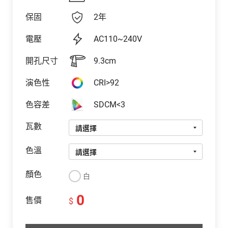
保固
2年
電壓
AC110~240V
開孔尺寸
9.3cm
演色性
CRI>92
色容差
SDCM<3
瓦數
色溫
顏色
白
0
售價
$